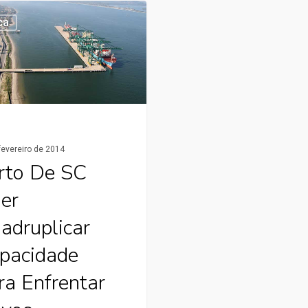
ca
fevereiro de 2014
rto De SC
er
adruplicar
pacidade
ra Enfrentar