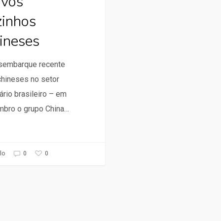
vos
zinhos
ineses
sembarque recente
chineses no setor
ário brasileiro – em
mbro o grupo China…
0
lo
0