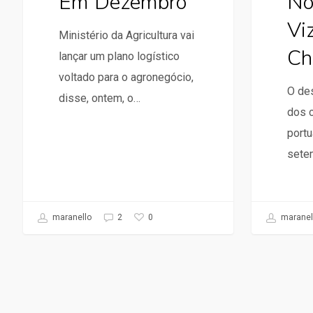
Em Dezembro
No
Vi
Ministério da Agricultura vai
Ch
lançar um plano logístico
voltado para o agronegócio,
O de
disse, ontem, o…
dos 
portu
sete
0
maranello
2
maranel