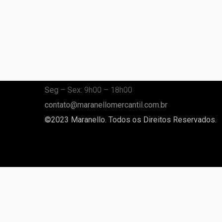
Av Mathias Camacho, 112
Jardim Europa – Bariri | SP
(014) 3662-7360
Seg – Sex: 9h00 – 18h00
contato@maranellomercantil.com.br
©2023 Maranello. Todos os Direitos Reservados.