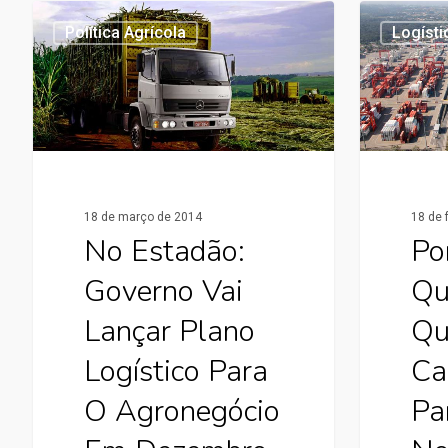
Política Agrícola
Logísti
18 de março de 2014
18 de 
No Estadão:
Po
Governo Vai
Qu
Lançar Plano
Qu
Logístico Para
Ca
O Agronegócio
Pa