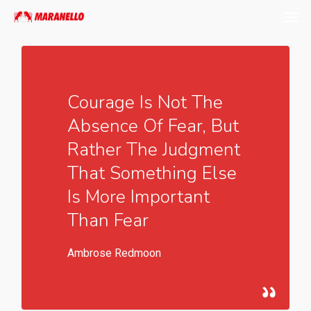
Men
Skip
to
main
content
Courage Is Not The
Absence Of Fear, But
Rather The Judgment
That Something Else
Is More Important
Than Fear
Ambrose Redmoon