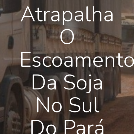
Atrapalha
O
Escoament
Da Soja
No Sul
Do Pará