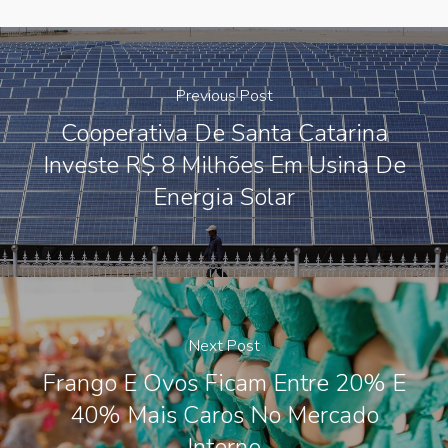
Previous Post
Cooperativa De Santa Catarina
Investe R$ 8 Milhões Em Usina De
Energia Solar
Next Post
Frango E Ovos Ficam Entre 20% E
40% Mais Caros No Mercado
Interno