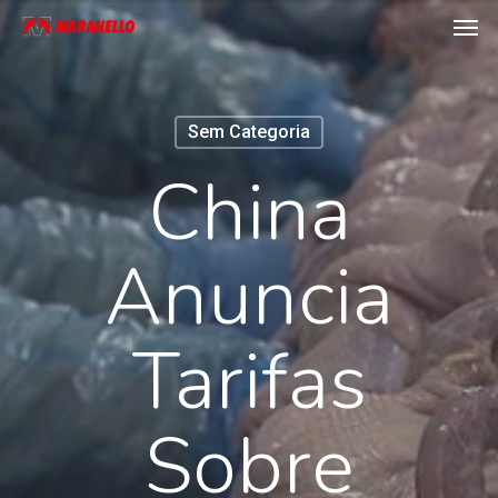
Men
Skip
to
main
content
Sem Categoria
China
Anuncia
Tarifas
Sobre