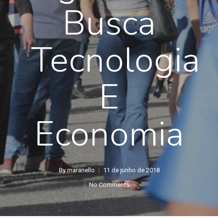
Busca
Tecnologia
E
Economia
By
maranello
11 de junho de 2018
No Comments