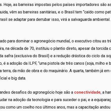
. Hoje, as barreiras impostas pelos países importadores são a
ida, vêm as barreiras sanitárias, e o Brasil tem “caído como pa
rasil se adaptar para derrubar isso, virá a salvaguarda ambiental.
ado para dominar o agronegócio mundial, o executivo citou as tr
ra, na década de 70, instituiu o plantio direto, apesar da torcida
 safra (exclusiva do Brasil) e a redução drástica do ciclo da so
, é a adoção da ILPF, “uma pistola de três canos (soja, milho e 
 terra, da mão de obra e do maquinário. A quarta, também já em c
icial e big data.
randes desafios do agronegócio hoje são a
conectividade
, a h
judar na adoção da tecnologia e para suceder o pai, e a equipara
nçou como um coelho nos últimos anos, mas a capacitação andou 