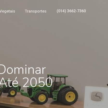
(014) 3662-7360
Vegetais
Transportes
 Dominar
 Até 2050