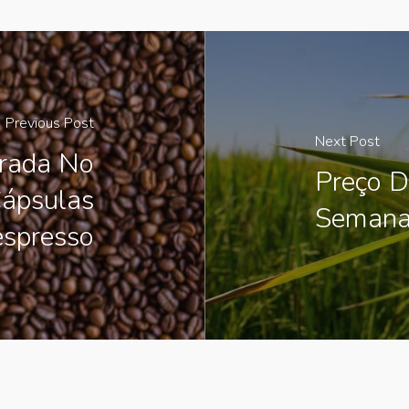
Previous Post
Next Post
trada No
Preço D
ápsulas
Semana
spresso