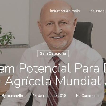
Insumos Animais
Insumos 
Sem Categoria
Tem Potencial Para
 Agrícola Mundial
By
maranello
14 de junho de 2018
No Comments