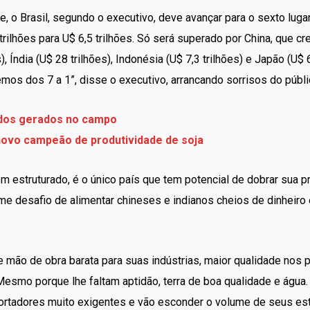
, o Brasil, segundo o executivo, deve avançar para o sexto luga
ilhões para U$ 6,5 trilhões. Só será superado por China, que cr
, Índia (U$ 28 trilhões), Indonésia (U$ 7,3 trilhões) e Japão (U$ 
remos dos 7 a 1”, disse o executivo, arrancando sorrisos do públ
ados gerados no campo
 novo campeão de produtividade de soja
em estruturado, é o único país que tem potencial de dobrar sua
norme desafio de alimentar chineses e indianos cheios de dinhei
e mão de obra barata para suas indústrias, maior qualidade nos 
Mesmo porque lhe faltam aptidão, terra de boa qualidade e água.
mportadores muito exigentes e vão esconder o volume de seus e