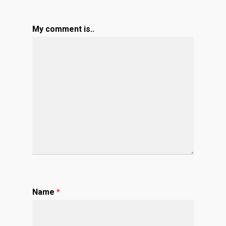
My comment is..
Name
*