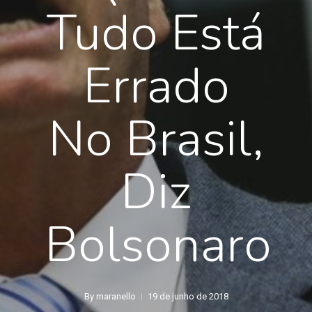
Tudo Está
Errado
No Brasil,
Diz
Bolsonaro
By
maranello
19 de junho de 2018