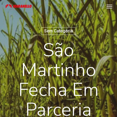
Men
Skip
to
main
content
Sem Categoria
São
Martinho
Fecha Em
Parceria