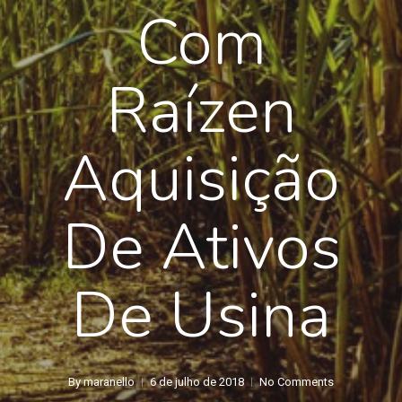
Com
Raízen
Aquisição
De Ativos
De Usina
By
maranello
6 de julho de 2018
No Comments