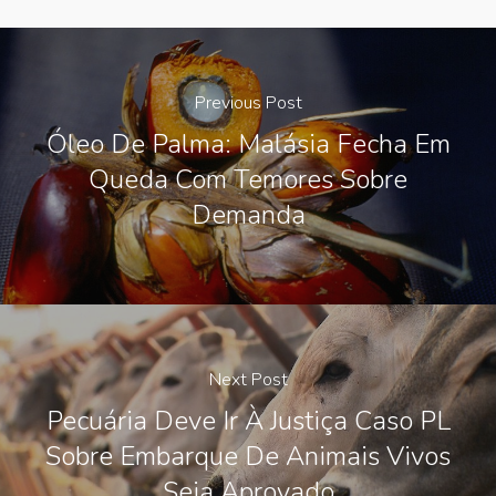
Previous Post
Óleo De Palma: Malásia Fecha Em
Queda Com Temores Sobre
Demanda
Next Post
Pecuária Deve Ir À Justiça Caso PL
Sobre Embarque De Animais Vivos
Seja Aprovado