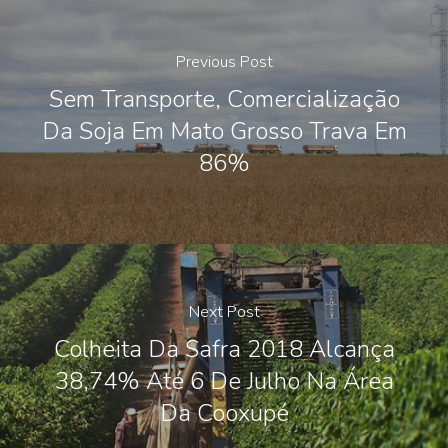
Previous Post
Sem Transporte, Comercialização
Da Soja Em Mato Grosso Trava Em
86%
Next Post
Colheita Da Safra 2018 Alcança
38,74% Até 6 De Julho Na Área
Da Cooxupé