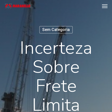
Men
Skip
to
main
content
Sem Categoria
Incerteza
Sobre
Frete
Limita