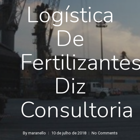
Logística
De
Fertilizantes
Diz
Consultoria
By
maranello
10 de julho de 2018
No Comments