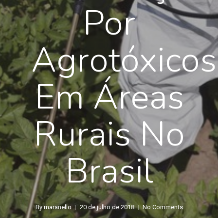
Por
Agrotóxicos
Em Áreas
Rurais No
Brasil
By
maranello
20 de julho de 2018
No Comments