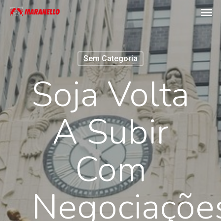
Men
Skip
to
main
content
Sem Categoria
Soja Volta
A Subir
Com
Negociaçõe