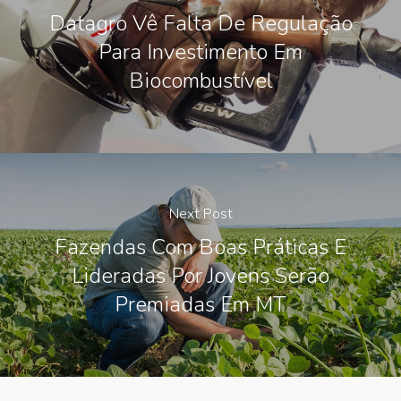
Datagro Vê Falta De Regulação
Para Investimento Em
Biocombustível
Next Post
Fazendas Com Boas Práticas E
Lideradas Por Jovens Serão
Premiadas Em MT