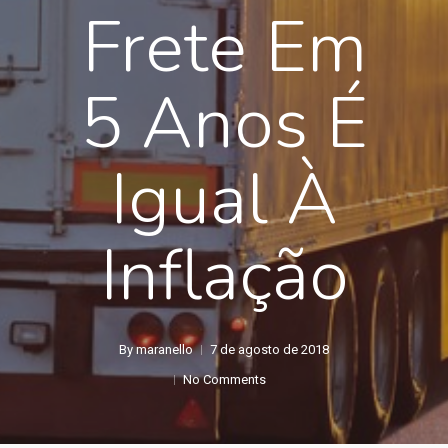
Frete Em
5 Anos É
Igual À
Inflação
By
maranello
7 de agosto de 2018
No Comments