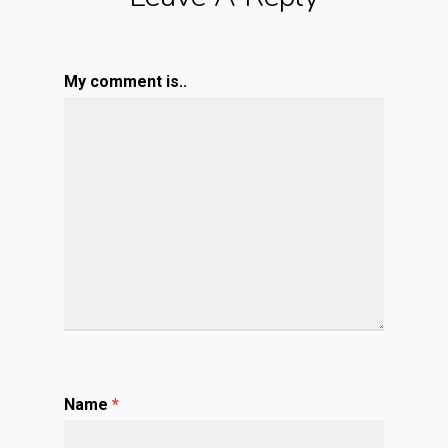
My comment is..
Name
*