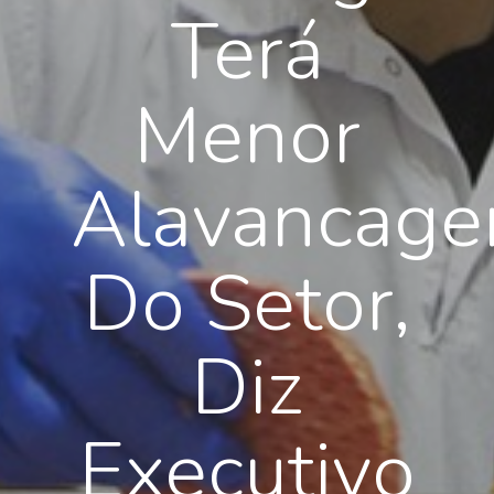
Terá
Menor
Alavancag
Do Setor,
Diz
Executivo