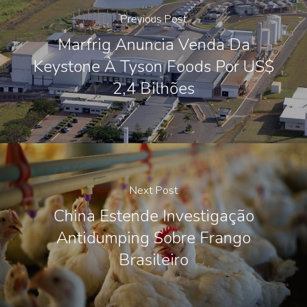
Previous Post
Marfrig Anuncia Venda Da
Keystone À Tyson Foods Por US$
2,4 Bilhões
Next Post
China Estende Investigação
Antidumping Sobre Frango
Brasileiro