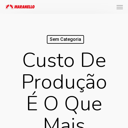
Men
Skip
to
main
content
Sem Categoria
Custo De
Produção
É O Que
Mais