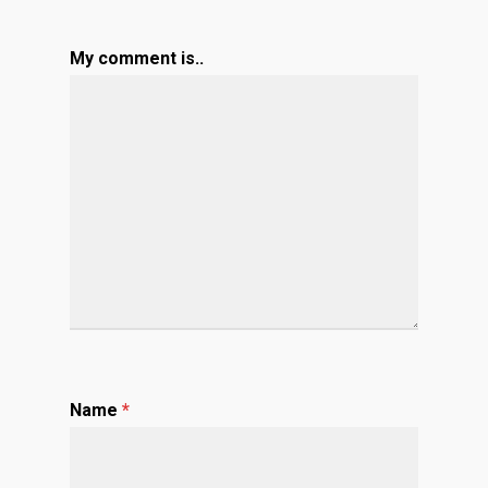
My comment is..
Name
*