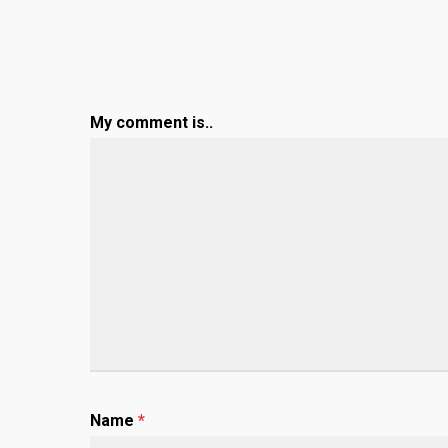
My comment is..
Name
*