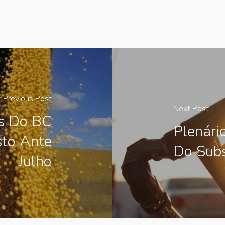
Previous Post
Next Post
es Do BC
Plenár
to Ante
Do Subs
Julho