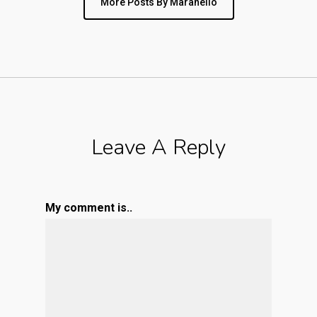
More Posts By Maranello
Leave A Reply
My comment is..