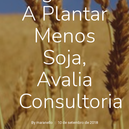
A Plantar
Menos
Soja,
Avalia
Consultoria
By
maranello
10 de setembro de 2018