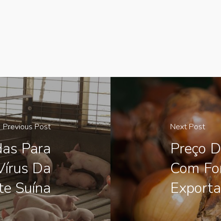
Previous Post
Next Post
das Para
Preço 
Vírus Da
Com For
te Suína
Exporta