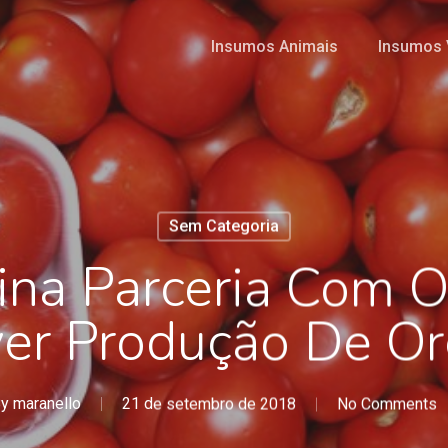
Insumos Animais
Insumos 
Sem Categoria
na Parceria Com O
er Produção De Or
y
maranello
21 de setembro de 2018
No Comments