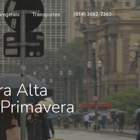
(014) 3662-7360
Vegetais
Transportes
ra Alta
 Primavera