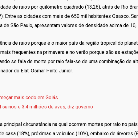
idade de raios por quilômetro quadrado (13,26), atrás de Rio Bra
47). Entre as cidades com mais de 650 mil habitantes Osasco, S
ana de São Paulo, apresentam valores de densidade acima de 10
ncia de raios porque é o maior país da região tropical do planet
 mais frequentes na primavera e no verão porque são as estaç
ando se fala de morte por raio fala-se de uma combinação de alt
ador do Elat, Osmar Pinto Júnior.
começar mais cedo em Goiás
l suínos e 3,4 milhões de aves, diz governo
 principal circunstância na qual ocorrem mortes por raio no país 
e casa (18%), próximas a veículos (10%), embaixo de árvores (8