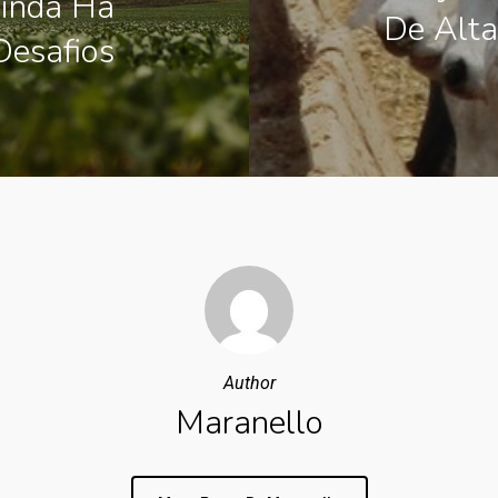
inda Há
De Alta
Desafios
Author
Maranello