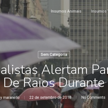
Insumos Animais
Insumos 
Sem Categoria
alistas Alertam Pa
a De Raios Durante
y
maranello
22 de setembro de 2018
No Comments