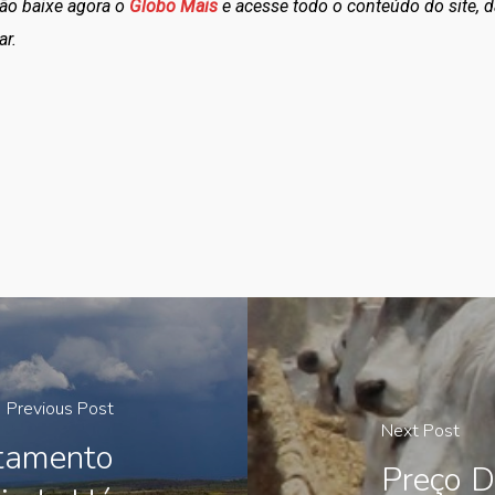
tão baixe agora o
Globo Mais
e acesse todo o conteúdo do site, d
ar.
Previous Post
Next Post
tamento
Preço D