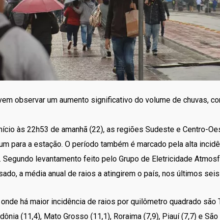
em observar um aumento significativo do volume de chuvas, co
início às 22h53 de amanhã (22), as regiões Sudeste e Centro-
um para a estação. O período também é marcado pela alta incidênc
Segundo levantamento feito pelo Grupo de Eletricidade Atmosfér
do, a média anual de raios a atingirem o país, nos últimos seis 
nde há maior incidência de raios por quilômetro quadrado são T
ndônia (11,4), Mato Grosso (11,1), Roraima (7,9), Piauí (7,7) e Sã