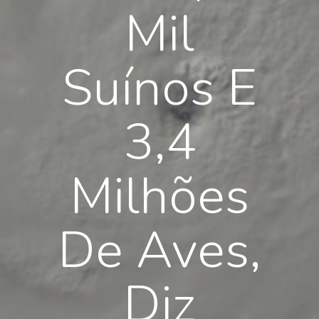
Mil
Suínos E
3,4
Milhões
De Aves,
Diz