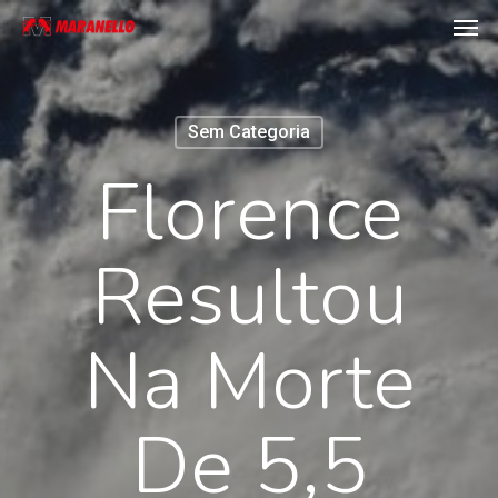
Men
Skip
to
main
content
Sem Categoria
Florence
Resultou
Na Morte
De 5,5