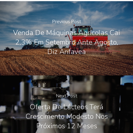
Previous Post
Venda De Máquinas Agrícolas Cai
2,3% Em Setembro Ante Agosto,
Diz Anfavea
Next Post
Oferta De Lácteos Terá
Crescimento Modesto Nos
Próximos 12 Meses