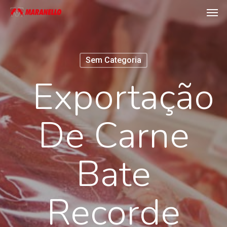
Men
Skip
to
main
content
Sem Categoria
Exportação
De Carne
Bate
Recorde