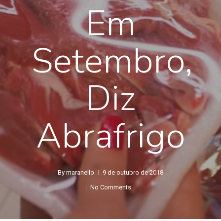
Em
Setembro,
Diz
Abrafrigo
By
maranello
9 de outubro de 2018
No Comments