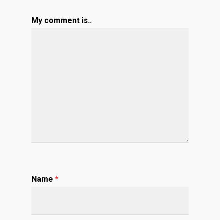
My comment is..
Name
*