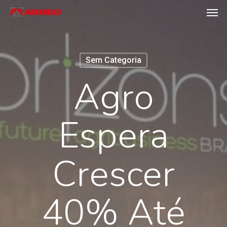
Men
Skip
to
main
content
Sem Categoria
Agro
Espera
Crescer
40% Até