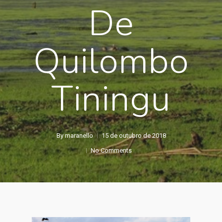
De
Quilombo
Tiningu
By
maranello
15 de outubro de 2018
No Comments