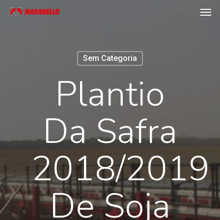
Men
Skip
to
main
content
Sem Categoria
Plantio
Da Safra
2018/2019
De Soja