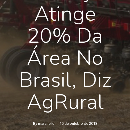
Atinge
20% Da
Área No
Brasil, Diz
AgRural
By
maranello
15 de outubro de 2018