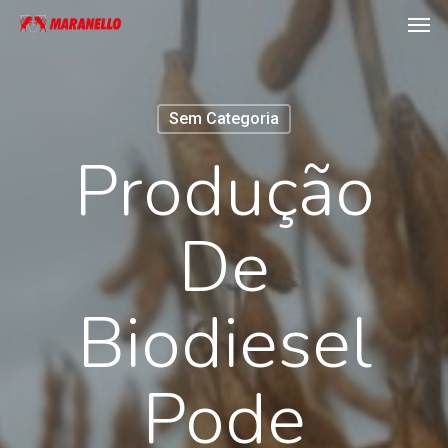
Men
Skip
to
main
content
Sem Categoria
Produção
De
Biodiesel
Pode