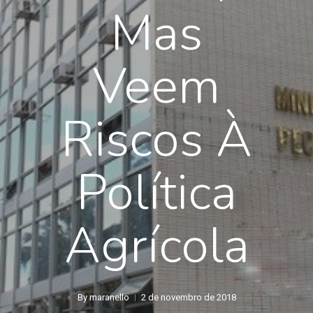
Mas
Veem
Riscos À
Política
Agrícola
By
maranello
2 de novembro de 2018