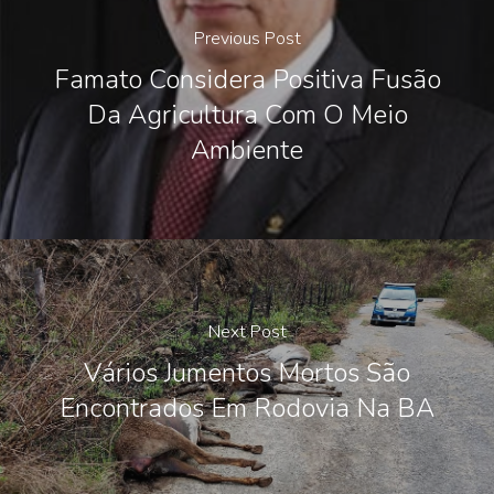
Previous Post
Famato Considera Positiva Fusão
Da Agricultura Com O Meio
Ambiente
Next Post
Vários Jumentos Mortos São
Encontrados Em Rodovia Na BA