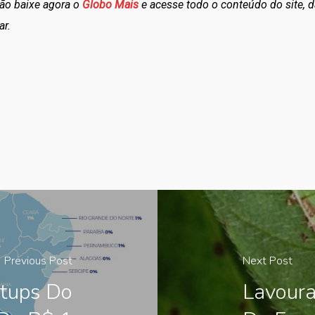
tão baixe agora o
Globo Mais
e acesse todo o conteúdo do site, d
ar.
Previous Post
Next Post
tups Do
Lavoura