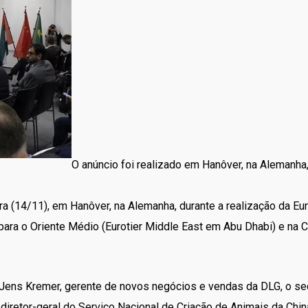
O anúncio foi realizado em Hanôver, na Alemanha,
eira (14/11), em Hanôver, na Alemanha, durante a realização da E
ara o Oriente Médio (Eurotier Middle East em Abu Dhabi) e na C
Jens Kremer, gerente de novos negócios e vendas da DLG, o secr
diretor-geral do Serviço Nacional de Criação de Animais da China