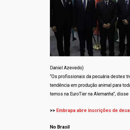
Daniel Azevedo)
“Os profissionais da pecuária destes t
tendência em produção animal para toda
temos na EuroTier na Alemanha”, disse
>>
Embrapa abre inscrições de desaf
No Brasil