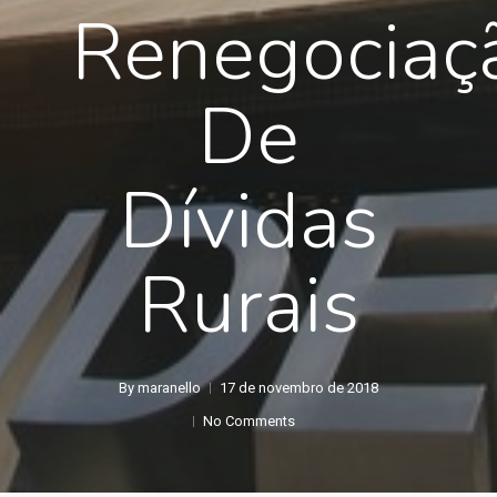
Renegociaç
De
Dívidas
Rurais
By
maranello
17 de novembro de 2018
No Comments