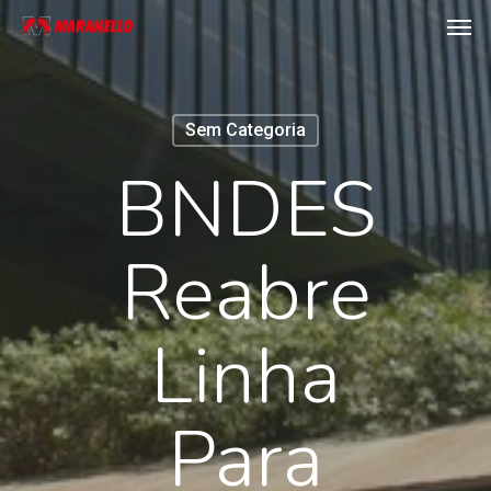
Men
Skip
to
main
content
Sem Categoria
BNDES
Reabre
Linha
Para