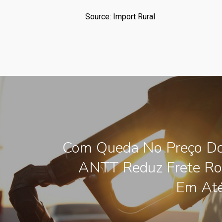
Source: Import Rural
Com Queda No Preço Do
ANTT Reduz Frete Ro
Em At