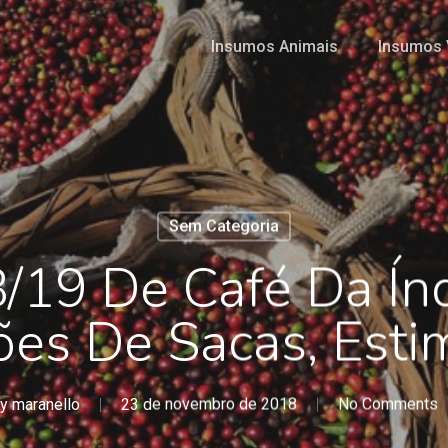
Insumos Animais
Insumos 
Sem Categoria
/19 De Café Da Ín
hões De Sacas, Est
y
maranello
23 de novembro de 2018
No Comments