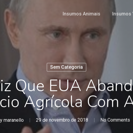
Insumos Animais
Insumos 
Sem Categoria
Diz Que EUA Aban
cio Agrícola Com A
y
maranello
29 de novembro de 2018
No Comments