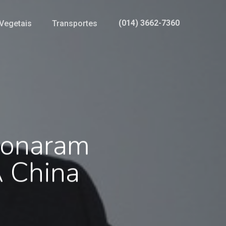
(014) 3662-7360
Vegetais
Transportes
donaram
 China