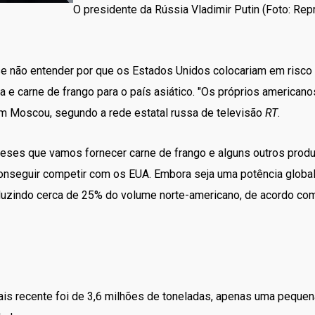
O presidente da Rússia Vladimir Putin (Foto: Re
sse não entender por que os Estados Unidos colocariam em risc
oja e carne de frango para o país asiático. "Os próprios americ
em Moscou, segundo a rede estatal russa de televisão
RT
.
es que vamos fornecer carne de frango e alguns outros produt
conseguir competir com os EUA. Embora seja uma potência global
oduzindo cerca de 25% do volume norte-americano, de acordo c
ais recente foi de 3,6 milhões de toneladas, apenas uma pequen