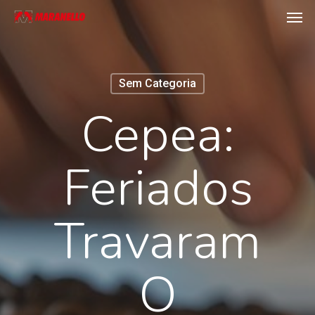
Men
Skip
to
main
content
Sem Categoria
Cepea:
Feriados
Travaram
O