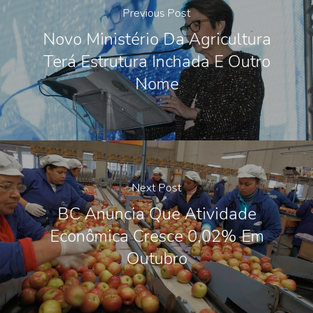
Previous Post
Novo Ministério Da Agricultura
Terá Estrutura Inchada E Outro
Nome
Next Post
BC Anuncia Que Atividade
Econômica Cresce 0,02% Em
Outubro