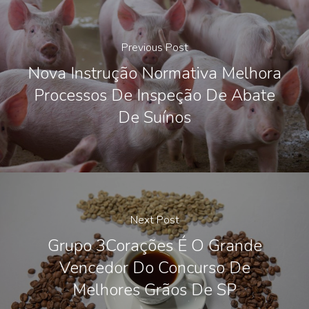
Previous Post
Nova Instrução Normativa Melhora
Processos De Inspeção De Abate
De Suínos
Next Post
Grupo 3Corações É O Grande
Vencedor Do Concurso De
Melhores Grãos De SP