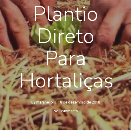
Plantio
Direto
Para
Hortaliças
By
maranello
18 de dezembro de 2018
No Comments