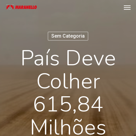
Men
Skip
to
main
content
Sem Categoria
País Deve
Colher
615,84
Milhões