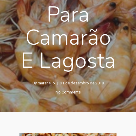
Para
Camarão
E Lagosta
By
maranello
31 de dezembro de 2018
No Comments