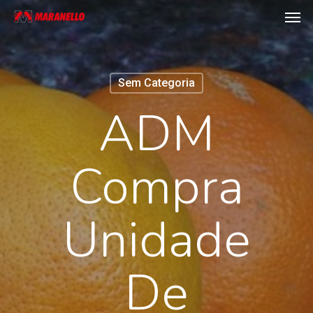
Men
Skip
to
main
content
Sem Categoria
ADM
Compra
Unidade
De