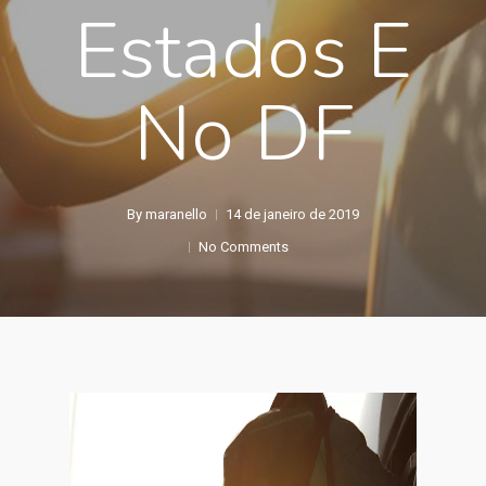
Estados E
No DF
By
maranello
14 de janeiro de 2019
No Comments