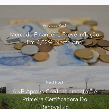
Previous Post
Mercado Financeiro Prevê Inflação
Em 4,02% Neste Ano
Next Post
ANP Aprova Credenciamento De
Primeira Certificadora Do
RenovaBio