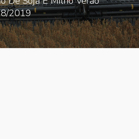
o De Soja E Milho Verão
8/2019