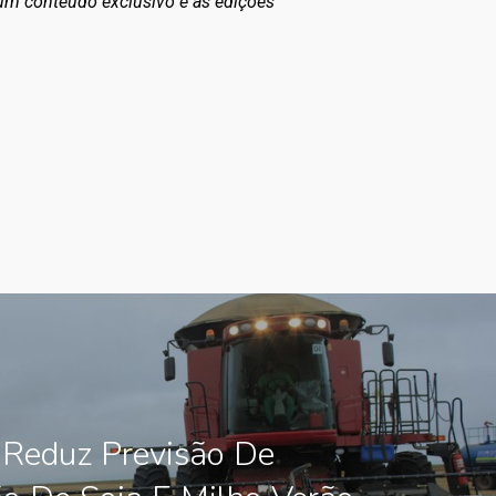
 um conteúdo exclusivo e às edições
 Reduz Previsão De