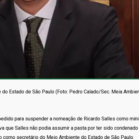
e do Estado de São Paulo (Foto: Pedro Calado/Sec. Meia Ambie
 pedido para suspender a nomeação de Ricardo Salles como min
ava que Salles não podia assumir a pasta por ter sido condena
ção como secretário do Meio Ambiente do Estado de São Paulo.