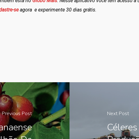
também está no
Globo Mais
. Nesse aplicativo você tem acesso a
dastre-se
agora e experimente 30 dias grátis.
Previous Post
Next Post
ranaense
Céleres