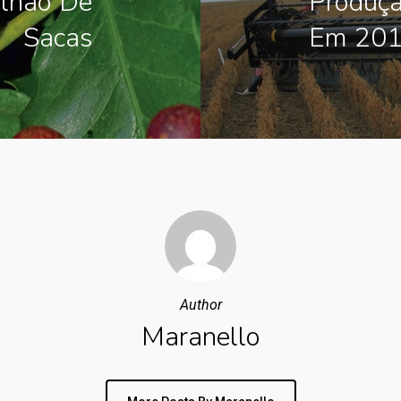
ilhão De
Produçã
Sacas
Em 201
Author
Maranello