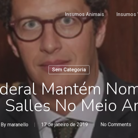
Insumos Animais
Insumos 
Sem Categoria
Federal Mantém No
o Salles No Meio A
By
maranello
17 de janeiro de 2019
No Comments