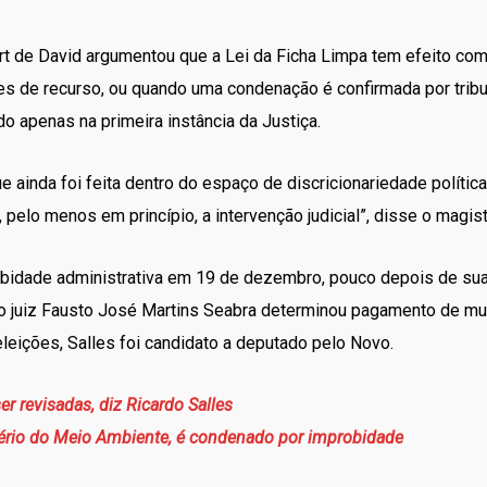
ourt de David argumentou que a Lei da Ficha Limpa tem efeito com
s de recurso, ou quando uma condenação é confirmada por trib
o apenas na primeira instância da Justiça.
 ainda foi feita dentro do espaço de discricionariedade polític
l, pelo menos em princípio, a intervenção judicial”, disse o magi
obidade administrativa em 19 de dezembro, pouco depois de sua
o juiz Fausto José Martins Seabra determinou pagamento de mul
eleições, Salles foi candidato a deputado pelo Novo.
r revisadas, diz Ricardo Salles
stério do Meio Ambiente, é condenado por improbidade