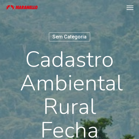
Men
Skip
to
main
content
Sem Categoria
Cadastro
Ambiental
Rural
Fecha