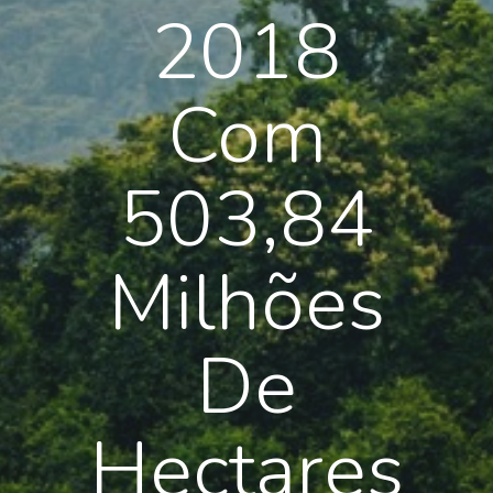
2018
Com
503,84
Milhões
De
Hectares