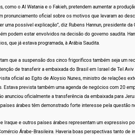
tas, como o Al Watania e o Fakieh, pretendem aumentar a produç
um pronunciamento oficial sobre os motivos que levaram ao de
ser uma possível explicação”, diz Rubens Hannun, presidente da
mbém podem estar envolvidos na decisão do governo saudita. Ha
os, que já estava programada, à Arábia Saudita.
tam que a suspensão dos cinco frigoríficos também seja um reca
tenção de transferir a embaixada do Brasil em Israel de Tel Avi
ita oficial ao Egito de Aloysio Nunes, ministro de relações ext
os. Estava prevista também uma agenda de negócios com 20 empr
ão anunciou oficialmente a transferência da embaixada para Je
 países árabes têm demonstrado forte interesse pela questão no
os e Iraque e outros países árabes representam um expressivo 
Comércio Árabe-Brasileira. Haveria boas perspectivas tanto de in