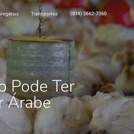
(014) 3662-7360
Vegetais
Transportes
o Pode Ter
r Árabe