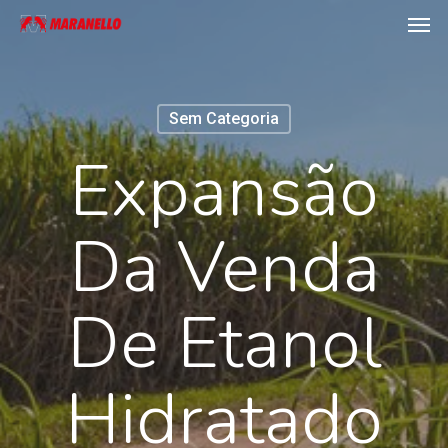
Men
Skip
to
main
content
Sem Categoria
Expansão
Da Venda
De Etanol
Hidratado