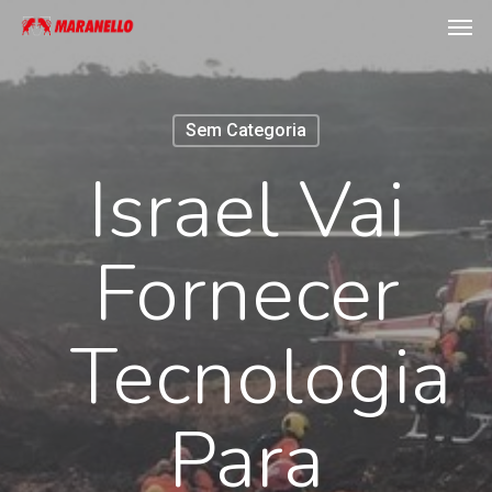
Men
Skip
to
main
content
Sem Categoria
Israel Vai
Fornecer
Tecnologia
Para