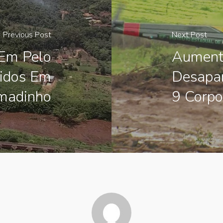
Previous Post
Next Post
Em Pelo
Aument
idos Em
Desapa
madinho
9 Corpo