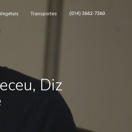
(014) 3662-7360
Vegetais
Transportes
ceu, Diz
e