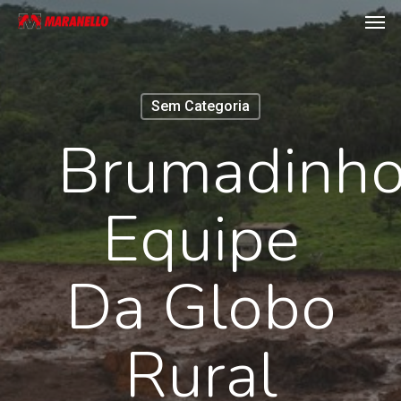
Men
Skip
to
main
content
Sem Categoria
Brumadinho
Equipe
Da Globo
Rural