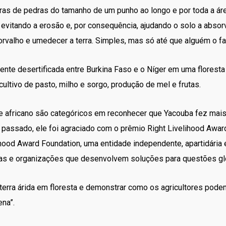
iras de pedras do tamanho de um punho ao longo e por toda a área
evitando a erosão e, por consequência, ajudando o solo a absorv
o orvalho e umedecer a terra. Simples, mas só até que alguém o f
ente desertificada entre Burkina Faso e o Níger em uma florest
ultivo de pasto, milho e sorgo, produção de mel e frutas.
 africano são categóricos em reconhecer que Yacouba fez mais 
 passado, ele foi agraciado com o prêmio Right Livelihood Awa
lihood Award Foundation, uma entidade independente, apartidári
oas e organizações que desenvolvem soluções para questões gl
terra árida em floresta e demonstrar como os agricultores pod
ena”.