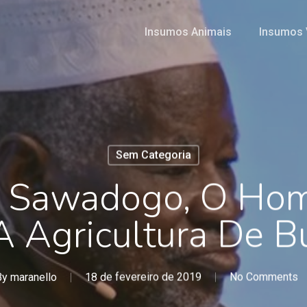
Insumos Animais
Insumos 
Sem Categoria
a Sawadogo, O Ho
 Agricultura De B
By
maranello
18 de fevereiro de 2019
No Comments