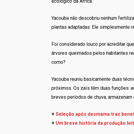
ecológico da África.
Yacouba não descobriu nenhum fertiliz
plantas adaptadas. Ele simplesmente r
Foi considerado louco por acreditar que
árvores queimados pelos habitantes rem
como?
Yacouba reuniu basicamente duas técni
próximos. Os zaïs têm duas funções: ao 
breves períodos de chuva, armazenam e
+
Seleção após desmama traz benef
+
Um breve história da produção leit