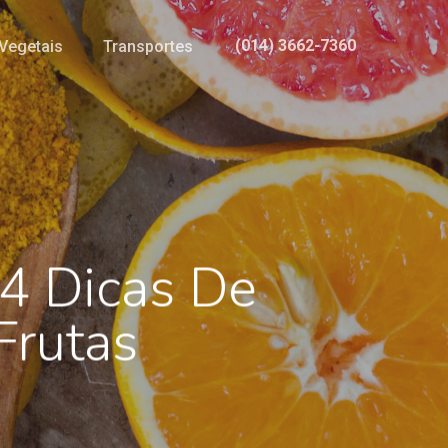
(014) 3662-7360
Vegetais
Transportes
 4 Dicas De
Frutas