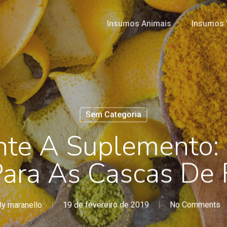
Insumos Animais
Insumos 
Sem Categoria
nte A Suplemento:
ara As Cascas De 
By
maranello
19 de fevereiro de 2019
No Comments