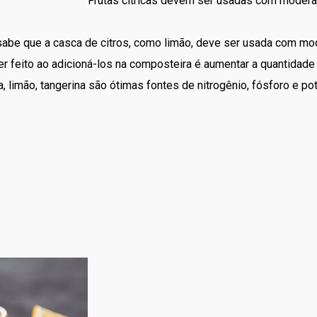
Frutas cítricas devem ser usadas com modera
abe que a casca de citros, como limão, deve ser usada com m
er feito ao adicioná-los na composteira é aumentar a quantidade
a, limão, tangerina são ótimas fontes de nitrogênio, fósforo e p