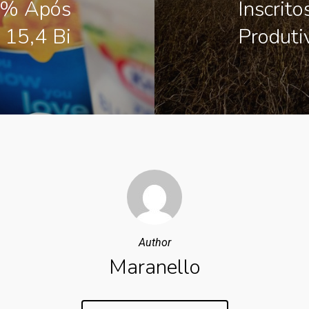
0% Após
Inscrit
 15,4 Bi
Produti
Author
Maranello