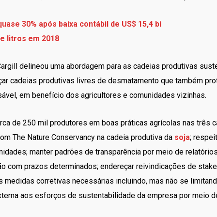
ase 30% após baixa contábil de US$ 15,4 bi
e litros em 2018
 Cargill delineou uma abordagem para as cadeias produtivas sust
nçar cadeias produtivas livres de desmatamento que também pro
ável, em benefício dos agricultores e comunidades vizinhas.
rca de 250 mil produtores em boas práticas agrícolas nas três c
com The Nature Conservancy na cadeia produtiva da
soja
; respei
nidades; manter padrões de transparência por meio de relatório
ção com prazos determinados; endereçar reivindicações de stake
as medidas corretivas necessárias incluindo, mas não se limitand
externa aos esforços de sustentabilidade da empresa por meio d