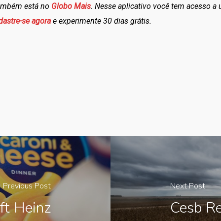
também está no
Globo Mais
. Nesse aplicativo você tem acesso a
dastre-se agora
e experimente 30 dias grátis.
Previous Post
Next Post
ft Heinz
Cesb R