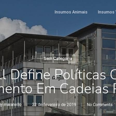
Insumos Animais
Insumos 
Sem Categoria
ll Define Políticas 
ento Em Cadeias P
By
maranello
23 de fevereiro de 2019
No Comments