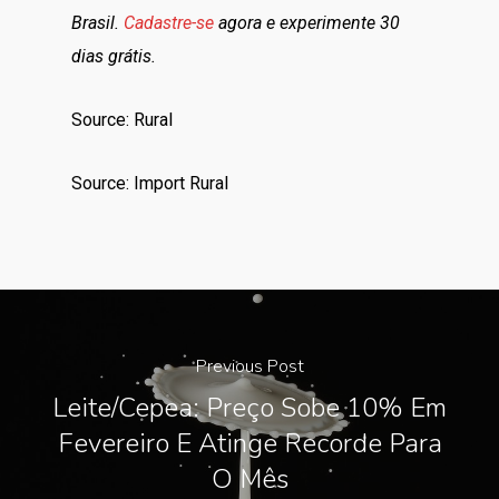
Brasil.
Cadastre-se
agora e experimente 30
dias grátis.
Source: Rural
Source: Import Rural
Previous Post
Leite/Cepea: Preço Sobe 10% Em
Fevereiro E Atinge Recorde Para
O Mês