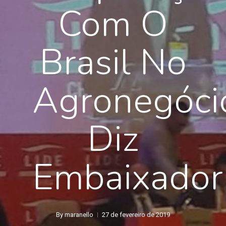
Com O
Brasil No
Agronegóci
Diz
Embaixador
By
maranello
27 de fevereiro de 2019