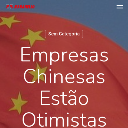
Men
Skip
to
main
content
Sem Categoria
Empresas
Chinesas
Estão
Otimistas