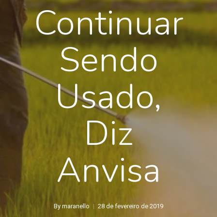
Continuar
Sendo
Usado,
Diz
Anvisa
By
maranello
28 de fevereiro de 2019