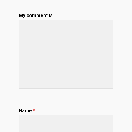
My comment is..
Name
*